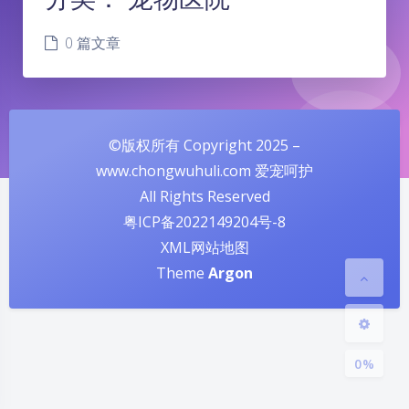
0 篇文章
©版权所有 Copyright 2025 –
夜间模式
www.chongwuhuli.com 爱宠呵护
All Rights Reserved
Sans Serif
Serif
粤ICP备2022149204号-8
XML网站地图
浅阴影
深阴影
Theme
Argon
关闭
日落
暗化
灰度
0%