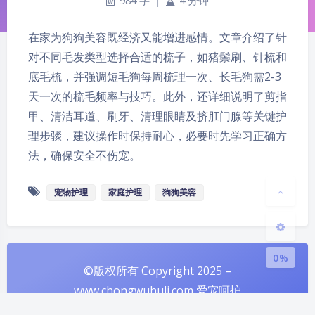
984 字
|
4 分钟
在家为狗狗美容既经济又能增进感情。文章介绍了针
对不同毛发类型选择合适的梳子，如猪鬃刷、针梳和
底毛梳，并强调短毛狗每周梳理一次、长毛狗需2-3
天一次的梳毛频率与技巧。此外，还详细说明了剪指
夜间模式
甲、清洁耳道、刷牙、清理眼睛及挤肛门腺等关键护
理步骤，建议操作时保持耐心，必要时先学习正确方
Sans Serif
Serif
法，确保安全不伤宠。
浅阴影
深阴影
宠物护理
家庭护理
狗狗美容
关闭
日落
暗化
灰度
0%
©版权所有 Copyright 2025 –
www.chongwuhuli.com 爱宠呵护
All Rights Reserved